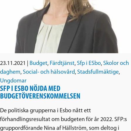
23.11.2021
|
Budget
,
Färdtjänst
,
Sfp i ESbo
,
Skolor och
daghem
,
Social- och hälsovård
,
Stadsfullmäktige
,
Ungdomar
SFP I ESBO NÖJDA MED
BUDGETÖVERENSKOMMELSEN
De politiska grupperna i Esbo nått ett
förhandlingsresultat om budgeten för år 2022. SFP:s
gruppordförande Nina af Hällström, som deltog i