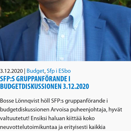
3.12.2020
|
Budget
,
Sfp i ESbo
SFP:S GRUPPANFÖRANDE I
BUDGETDISKUSSIONEN 3.12.2020
Bosse Lönnqvist höll SFP:s gruppanförande i
budgetdiskussionen Arvoisa puheenjohtaja, hyvät
valtuutetut! Ensiksi haluan kiittää koko
neuvottelutoimikuntaa ja erityisesti kaikkia