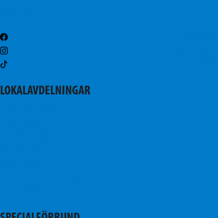
Kontakt
Facebook
Instagram
TikTok
LOKALAVDELNINGAR
Esbo centrum
Esboviken
Mattby-Olars
Norra Esbo
Stor-Alberga
SFP i Stor-Hagalund
Stor-Köklax