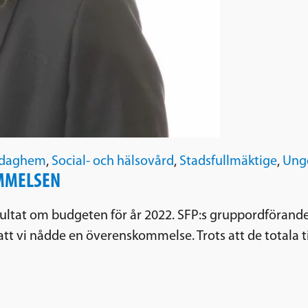
h daghem
,
Social- och hälsovård
,
Stadsfullmäktige
,
Ung
OMMELSEN
sultat om budgeten för år 2022. SFP:s gruppordförande
att vi nådde en överenskommelse. Trots att de totala 