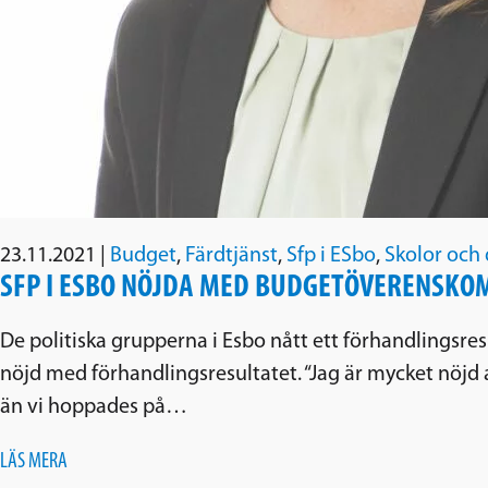
23.11.2021
|
Budget
,
Färdtjänst
,
Sfp i ESbo
,
Skolor oc
SFP I ESBO NÖJDA MED BUDGETÖVERENSK
De politiska grupperna i Esbo nått ett förhandlingsre
nöjd med förhandlingsresultatet. “Jag är mycket nöjd 
än vi hoppades på…
LÄS MERA