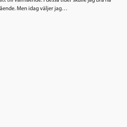
t till välmående. I dessa tider skulle jag bra ha
mående. Men idag väljer jag…