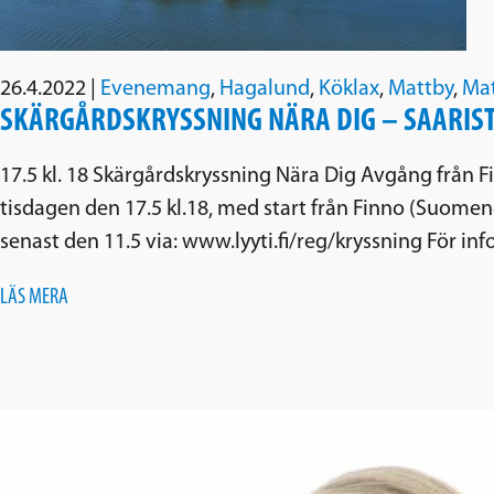
26.4.2022
|
Evenemang
,
Hagalund
,
Köklax
,
Mattby
,
Mat
SKÄRGÅRDSKRYSSNING NÄRA DIG – SAARIST
17.5 kl. 18 Skärgårdskryssning Nära Dig Avgång från 
tisdagen den 17.5 kl.18, med start från Finno (Suome
senast den 11.5 via: www.lyyti.fi/reg/kryssning För i
LÄS MERA