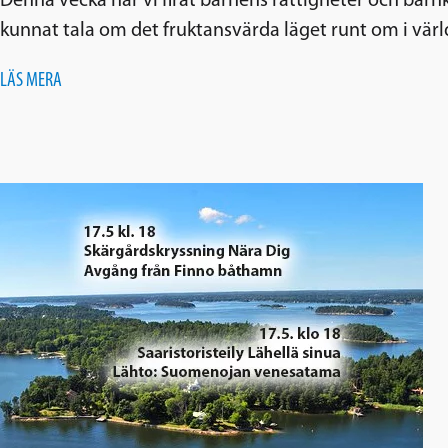
Denna vecka har vi firat barnens rättigheter och barnko
kunnat tala om det fruktansvärda läget runt om i vär
LÄS MERA