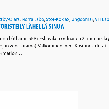
tby-Olars
,
Norra Esbo
,
Stor-Köklax
,
Ungdomar
,
Vi i Es
ORISTEILY LÄHELLÄ SINUA
Finno båthamn SFP i Esboviken ordnar en 2 timmars kr
nojan venesatama). Välkommen med! Kostandsfritt att d
nformation…