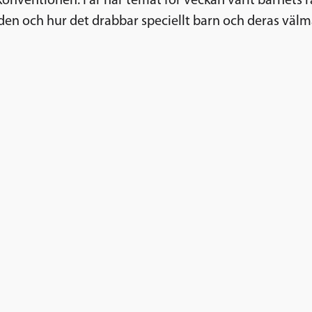
nventionen. I år har temat för veckan varit barnets rät
lden och hur det drabbar speciellt barn och deras väl