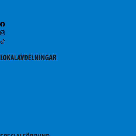
Svenska folkpartiet i Esbo
Kontakt
Facebook
Instagram
TikTok
LOKALAVDELNINGAR
Esbo centrum
Esboviken
Mattby-Olars
Norra Esbo
Stor-Alberga
SFP i Stor-Hagalund
Stor-Köklax