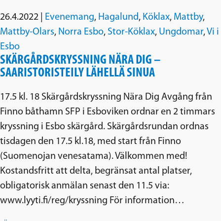
26.4.2022
|
Evenemang
,
Hagalund
,
Köklax
,
Mattby
,
Mattby-Olars
,
Norra Esbo
,
Stor-Köklax
,
Ungdomar
,
Vi i
Esbo
SKÄRGÅRDSKRYSSNING NÄRA DIG –
SAARISTORISTEILY LÄHELLÄ SINUA
17.5 kl. 18 Skärgårdskryssning Nära Dig Avgång från
Finno båthamn SFP i Esboviken ordnar en 2 timmars
kryssning i Esbo skärgård. Skärgårdsrundan ordnas
tisdagen den 17.5 kl.18, med start från Finno
(Suomenojan venesatama). Välkommen med!
Kostandsfritt att delta, begränsat antal platser,
obligatorisk anmälan senast den 11.5 via:
www.lyyti.fi/reg/kryssning För information…