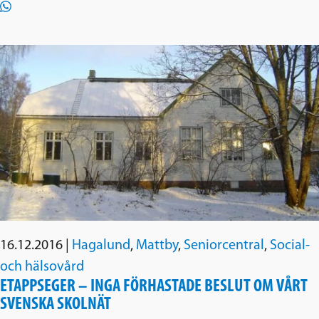
16.12.2016
|
Hagalund
,
Mattby
,
Seniorcentral
,
Social-
och hälsovård
ETAPPSEGER – INGA FÖRHASTADE BESLUT OM VÅRT
SVENSKA SKOLNÄT