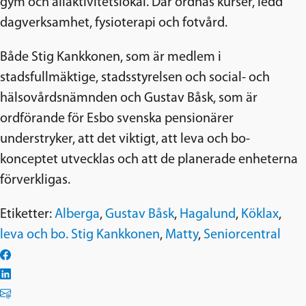
gym och allaktivitetslokal. Där ordnas kurser, ledd
dagverksamhet, fysioterapi och fotvård.
Både Stig Kankkonen, som är medlem i
stadsfullmäktige, stadsstyrelsen och social- och
hälsovårdsnämnden och Gustav Båsk, som är
ordförande för Esbo svenska pensionärer
understryker, att det viktigt, att leva och bo-
konceptet utvecklas och att de planerade enheterna
förverkligas.
Etiketter:
Alberga
,
Gustav Båsk
,
Hagalund
,
Köklax
,
leva och bo. Stig Kankkonen
,
Matty
,
Seniorcentral