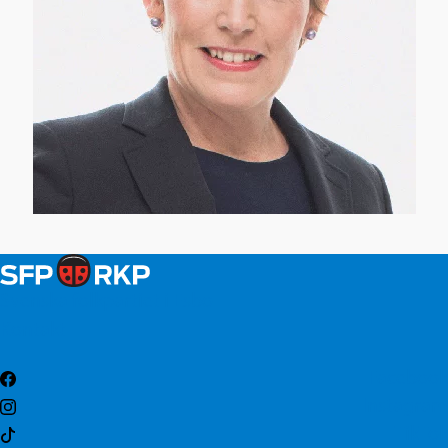
Svenska folkpartiet i Esbo
Kontakt
Facebook
Instagram
TikTok