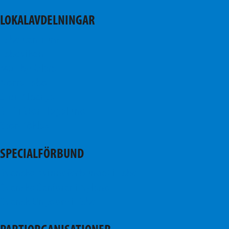
LOKALAVDELNINGAR
Esbo centrum
Esboviken
Mattby-Olars
Norra Esbo
Stor-Alberga
SFP i Stor-Hagalund
Stor-Köklax
SPECIALFÖRBUND
Svenska Kvinnoförbundet i Esbo
Svenska Seniorer i Nyland
Svensk Ungdom i Esbo