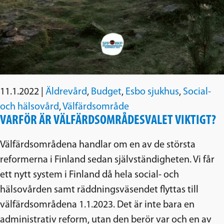
11.1.2022
|
Äldrevård
,
Budget
,
Esbo sjukhus
,
Social-
och hälsovård
,
Välfärdsområde
VARFÖR ÄR VÄLFÄRDSOMRÅDESVALET VIKTIGT?
Välfärdsområdena handlar om en av de största
reformerna i Finland sedan självständigheten. Vi får
ett nytt system i Finland då hela social- och
hälsovården samt räddningsväsendet flyttas till
välfärdsområdena 1.1.2023. Det är inte bara en
administrativ reform, utan den berör var och en av