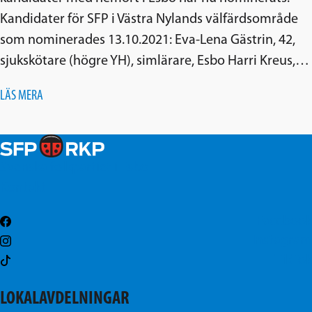
Kandidater för SFP i Västra Nylands välfärdsområde
som nominerades 13.10.2021: Eva-Lena Gästrin, 42,
sjukskötare (högre YH), simlärare, Esbo Harri Kreus,…
LÄS MERA
Svenska folkpartiet i Esbo
Kontakt
Facebook
Instagram
TikTok
LOKALAVDELNINGAR