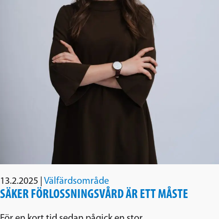
13.2.2025
|
Välfärdsområde
SÄKER FÖRLOSSNINGSVÅRD ÄR ETT MÅSTE
För en kort tid sedan pågick en stor