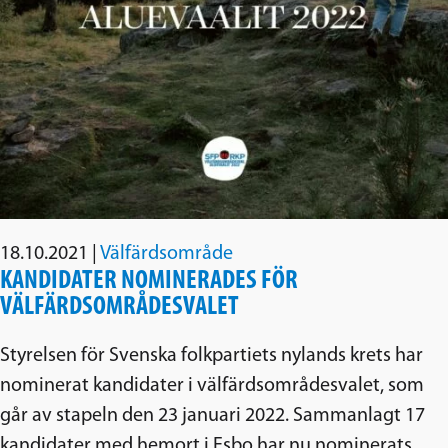
18.10.2021
|
Välfärdsområde
KANDIDATER NOMINERADES FÖR
VÄLFÄRDSOMRÅDESVALET
Styrelsen för Svenska folkpartiets nylands krets har
nominerat kandidater i välfärdsområdesvalet, som
går av stapeln den 23 januari 2022. Sammanlagt 17
kandidater med hemort i Esbo har nu nominerats.