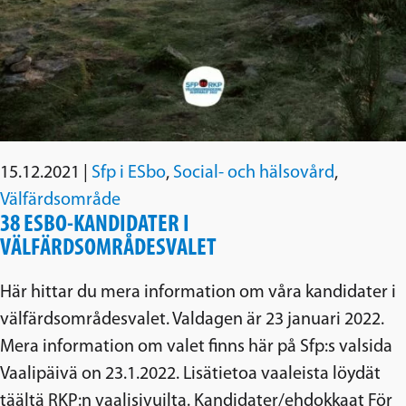
15.12.2021
|
Sfp i ESbo
,
Social- och hälsovård
,
Välfärdsområde
38 ESBO-KANDIDATER I
VÄLFÄRDSOMRÅDESVALET
Här hittar du mera information om våra kandidater i
välfärdsområdesvalet. Valdagen är 23 januari 2022.
Mera information om valet finns här på Sfp:s valsida
Vaalipäivä on 23.1.2022. Lisätietoa vaaleista löydät
täältä RKP:n vaalisivuilta. Kandidater/ehdokkaat För