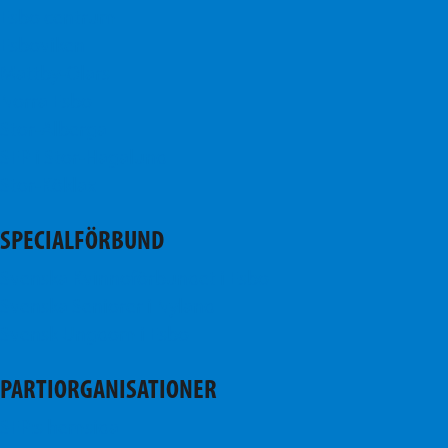
Esbo centrum
Esboviken
Mattby-Olars
Norra Esbo
Stor-Alberga
SFP i Stor-Hagalund
Stor-Köklax
SPECIALFÖRBUND
Svenska Kvinnoförbundet i Esbo
Svenska Seniorer i Nyland
Svensk Ungdom i Esbo
PARTIORGANISATIONER
SFP:s hemsida