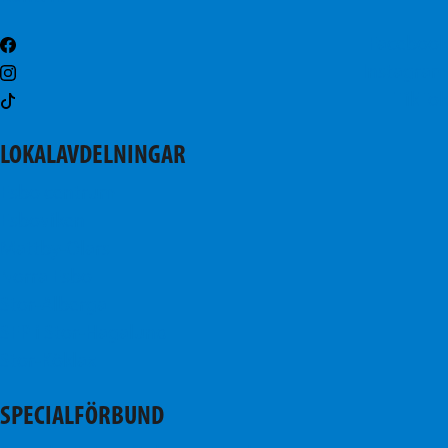
Facebook
Instagram
TikTok
LOKALAVDELNINGAR
Esbo centrum
Esboviken
Mattby-Olars
Norra Esbo
Stor-Alberga
SFP i Stor-Hagalund
Stor-Köklax
SPECIALFÖRBUND