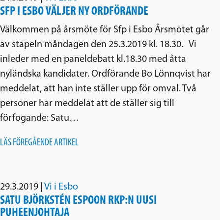
SFP I ESBO VÄLJER NY ORDFÖRANDE
Välkommen på årsmöte för Sfp i Esbo Årsmötet går
av stapeln måndagen den 25.3.2019 kl. 18.30. Vi
inleder med en paneldebatt kl.18.30 med åtta
nyländska kandidater. Ordförande Bo Lönnqvist har
meddelat, att han inte ställer upp för omval. Två
personer har meddelat att de ställer sig till
förfogande: Satu…
LÄS FÖREGÅENDE ARTIKEL
29.3.2019
|
Vi i Esbo
SATU BJÖRKSTÉN ESPOON RKP:N UUSI
PUHEENJOHTAJA