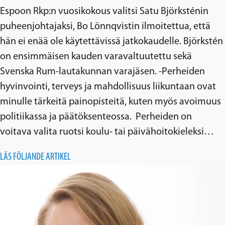
Espoon Rkp:n vuosikokous valitsi Satu Björksténin
puheenjohtajaksi, Bo Lönnqvistin ilmoitettua, että
hän ei enää ole käytettävissä jatkokaudelle. Björkstén
on ensimmäisen kauden varavaltuutettu sekä
Svenska Rum-lautakunnan varajäsen. -Perheiden
hyvinvointi, terveys ja mahdollisuus liikuntaan ovat
minulle tärkeitä painopisteitä, kuten myös avoimuus
politiikassa ja päätöksenteossa. Perheiden on
voitava valita ruotsi koulu- tai päivähoitokieleksi…
LÄS FÖLJANDE ARTIKEL