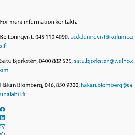
För mera information kontakta
Bo Lönnqvist, 045 112 4090,
bo.k.lonnqvist@kolumbu
s.fi
Satu Björkstén, 0400 882 525,
satu.bjorksten@welho.c
om
Håkan Blomberg, 046, 850 9200,
hakan.blomberg@sa
unalahti.fi