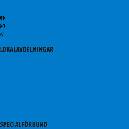
Kontakt
Facebook
Instagram
TikTok
LOKALAVDELNINGAR
Esbo centrum
Esboviken
Mattby-Olars
Norra Esbo
Stor-Alberga
SFP i Stor-Hagalund
Stor-Köklax
SPECIALFÖRBUND