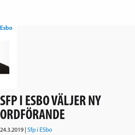
Hoppa över navigering
Esbo
Svenska folkpartiet i Esbo
SFP I ESBO VÄLJER NY
ORDFÖRANDE
24.3.2019
|
Sfp i ESbo