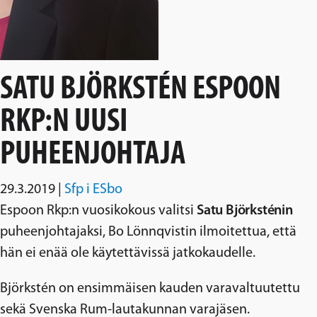
SATU BJÖRKSTÉN ESPOON
RKP:N UUSI
PUHEENJOHTAJA
29.3.2019
|
Sfp i ESbo
Espoon Rkp:n vuosikokous valitsi
Satu Björksténin
puheenjohtajaksi, Bo Lönnqvistin ilmoitettua, että
hän ei enää ole käytettävissä jatkokaudelle.
Björkstén on ensimmäisen kauden varavaltuutettu
sekä Svenska Rum-lautakunnan varajäsen.