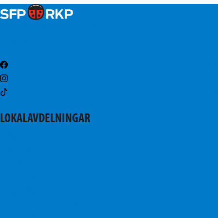
Svenska folkpartiet i Esbo
Kontakt
Facebook
Instagram
TikTok
LOKALAVDELNINGAR
Esbo centrum
Esboviken
Mattby-Olars
Norra Esbo
Stor-Alberga
SFP i Stor-Hagalund