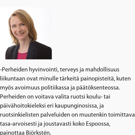
-Perheiden hyvinvointi, terveys ja mahdollisuus
liikuntaan ovat minulle tärkeitä painopisteitä, kuten
myös avoimuus politiikassa ja päätöksenteossa.
Perheiden on voitava valita ruotsi koulu- tai
päivähoitokieleksi eri kaupunginosissa, ja
ruotsinkielisten palveluiden on muutenkin toimittava
tasa-arvoisesti ja joustavasti koko Espoossa,
painottaa Björkstén.