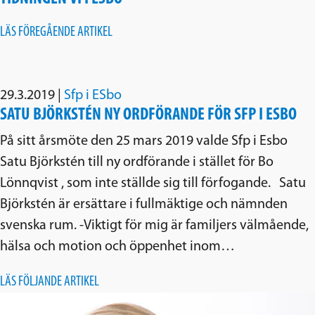
LÄS FÖREGÅENDE ARTIKEL
29.3.2019
|
Sfp i ESbo
SATU BJÖRKSTÉN NY ORDFÖRANDE FÖR SFP I ESBO
På sitt årsmöte den 25 mars 2019 valde Sfp i Esbo
Satu Björkstén till ny ordförande i stället för Bo
Lönnqvist , som inte ställde sig till förfogande. Satu
Björkstén är ersättare i fullmäktige och nämnden
svenska rum. -Viktigt för mig är familjers välmående,
hälsa och motion och öppenhet inom…
LÄS FÖLJANDE ARTIKEL