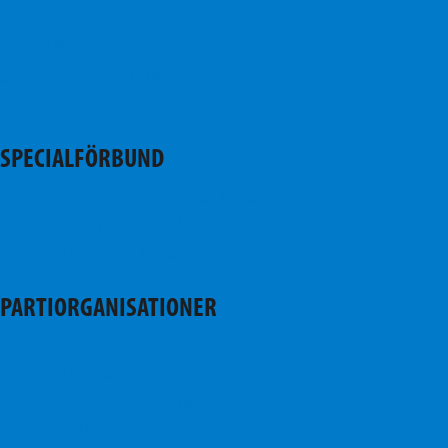
Norra Esbo
Stor-Alberga
SFP i Stor-Hagalund
Stor-Köklax
SPECIALFÖRBUND
Svenska Kvinnoförbundet i Esbo
Svenska Seniorer i Nyland
Svensk Ungdom i Esbo
PARTIORGANISATIONER
SFP:s hemsida
Svensk Ungdom
Svenska Kvinnoförbundet
Svenska riksdagsgruppen