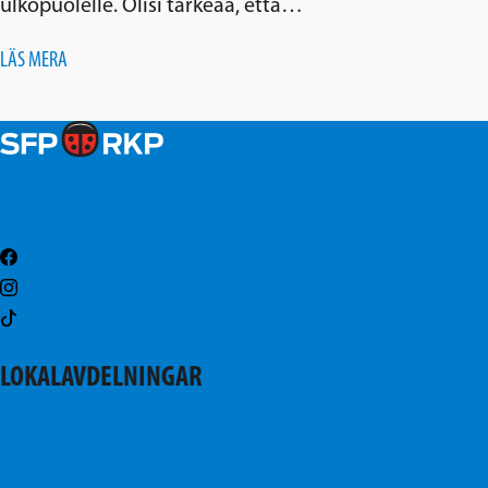
ulkopuolelle. Olisi tärkeää, että…
LÄS MERA
Svenska folkpartiet i Esbo
Kontakt
Facebook
Instagram
TikTok
LOKALAVDELNINGAR
Esbo centrum
Esboviken
Mattby-Olars