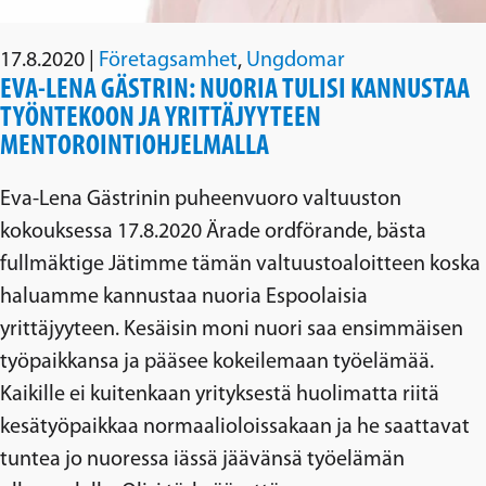
17.8.2020
|
Företagsamhet
,
Ungdomar
EVA-LENA GÄSTRIN: NUORIA TULISI KANNUSTAA
TYÖNTEKOON JA YRITTÄJYYTEEN
MENTOROINTIOHJELMALLA
Eva-Lena Gästrinin puheenvuoro valtuuston
kokouksessa 17.8.2020 Ärade ordförande, bästa
fullmäktige Jätimme tämän valtuustoaloitteen koska
haluamme kannustaa nuoria Espoolaisia
yrittäjyyteen. Kesäisin moni nuori saa ensimmäisen
työpaikkansa ja pääsee kokeilemaan työelämää.
Kaikille ei kuitenkaan yrityksestä huolimatta riitä
kesätyöpaikkaa normaalioloissakaan ja he saattavat
tuntea jo nuoressa iässä jäävänsä työelämän