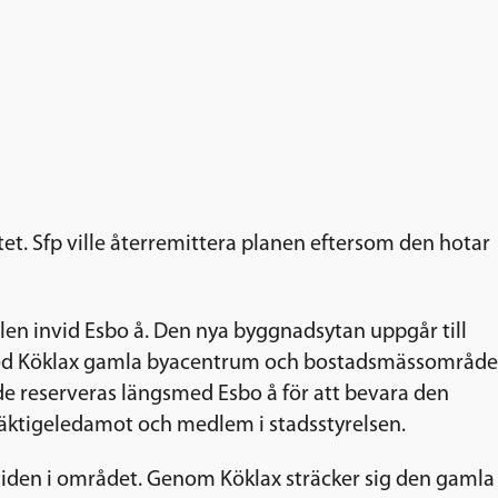
t. Sfp ville återremittera planen eftersom den hotar
alen invid Esbo å. Den nya byggnadsytan uppgår till
n med Köklax gamla byacentrum och bostadsmässområde
e reserveras längsmed Esbo å för att bevara den
lmäktigeledamot och medlem i stadsstyrelsen.
ltiden i området. Genom Köklax sträcker sig den gamla