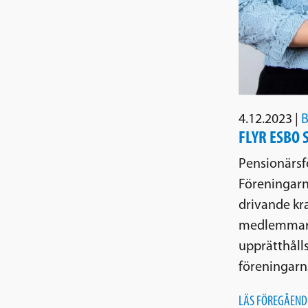
4.12.2023
|
B
FLYR ESBO 
Pensionärsfö
Föreningarn
drivande kra
medlemmar, a
upprätthåll
föreningarn
LÄS FÖREGÅEND