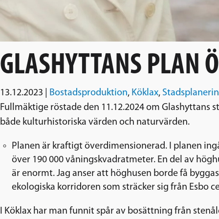
GLASHYTTANS PLAN 
13.12.2023
|
Bostadsproduktion
,
Köklax
,
Stadsplaneri
Fullmäktige röstade den 11.12.2024 om Glashyttans st
både kulturhistoriska värden och naturvärden.
Planen är kraftigt överdimensionerad. I planen ing
över 190 000 våningskvadratmeter. En del av hög
är enormt. Jag anser att höghusen borde få byggas
ekologiska korridoren som sträcker sig från Esbo ce
I Köklax har man funnit spår av bosättning från sten