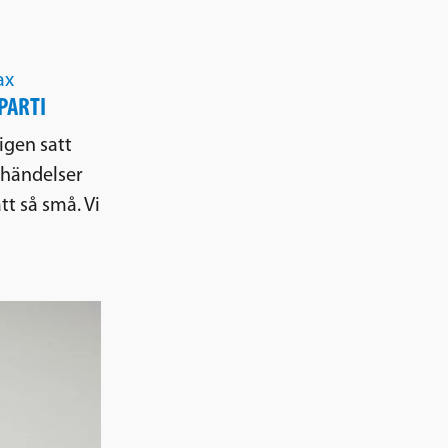
ax
PARTI
igen satt
a händelser
t så små. Vi