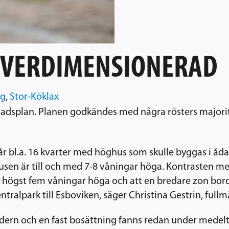
ÖVERDIMENSIONERAD
ng
,
Stor-Köklax
adsplan. Planen godkändes med några rösters majorite
år bl.a. 16 kvarter med höghus som skulle byggas i åd
husen är till och med 7-8 våningar höga. Kontraste
 högst fem våningar höga och att en bredare zon bord
ntralpark till Esboviken, säger Christina Gestrin, ful
åldern och en fast bosättning fanns redan under mede