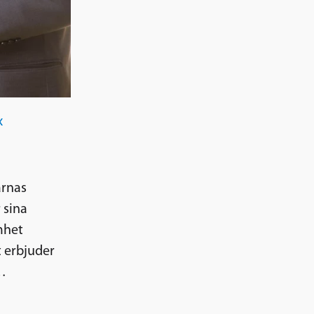
x
arnas
 sina
mhet
 erbjuder
d…