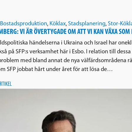
Bostadsproduktion
,
Köklax
,
Stadsplanering
,
Stor-Kökl
BERG: VI ÄR ÖVERTYGADE OM ATT VI KAN VÄXA SOM 
ldspolitiska händelserna i Ukraina och Israel har onekl
kså på SFP:s verksamhet här i Esbo. I relation till dess
problem med bland annat de nya välfärdsområdena rät
om SFP jobbat hårt under året för att lösa de…
RTIKEL