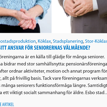
ostadsproduktion
,
Köklax
,
Stadsplanering
,
Stor-Kökla
SITT ANSVAR FÖR SENIORERNAS VÄLMÅENDE?
reningarna är en källa till glädje för många seniorer.
a bidrar med stor samhällsnytta: pensionärsförening
fter ordnar aktiviteter, motion och annat program för
llt på frivillig basis. Tack vare föreningarnas verksa
s många seniorers funktionsförmåga längre. Samtidigt
a ett viktigt socialt sammanhang för äldre. Esbo sta
E ARTIKEL