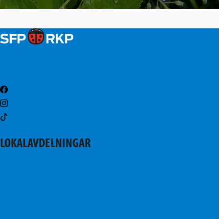
Svenska folkpartiet i Esbo
Kontakt
Facebook
Instagram
TikTok
LOKALAVDELNINGAR
Esbo centrum
Esboviken
Mattby-Olars
Norra Esbo
Stor-Alberga