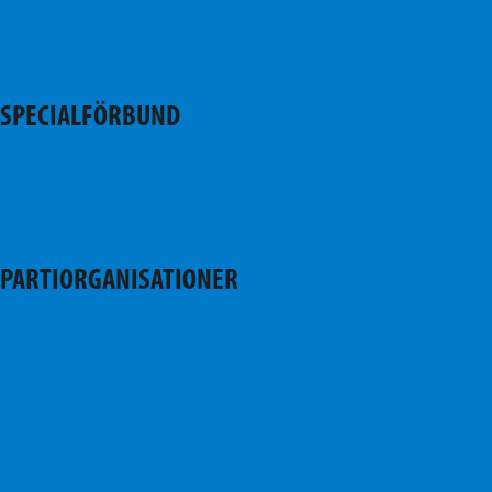
SFP i Stor-Hagalund
Stor-Köklax
SPECIALFÖRBUND
Svenska Kvinnoförbundet i Esbo
Svenska Seniorer i Nyland
Svensk Ungdom i Esbo
PARTIORGANISATIONER
SFP:s hemsida
Svensk Ungdom
Svenska Kvinnoförbundet
Svenska riksdagsgruppen
Svenska Seniorer i Finland
ALDE – Liberals and Democrats for Europe