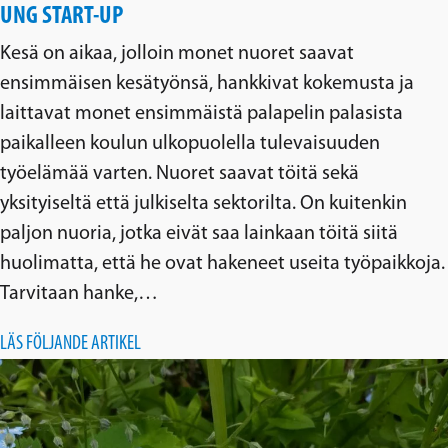
UNG START-UP
Kesä on aikaa, jolloin monet nuoret saavat
ensimmäisen kesätyönsä, hankkivat kokemusta ja
laittavat monet ensimmäistä palapelin palasista
paikalleen koulun ulkopuolella tulevaisuuden
työelämää varten. Nuoret saavat töitä sekä
yksityiseltä että julkiselta sektorilta. On kuitenkin
paljon nuoria, jotka eivät saa lainkaan töitä siitä
huolimatta, että he ovat hakeneet useita työpaikkoja.
Tarvitaan hanke,…
LÄS FÖLJANDE ARTIKEL