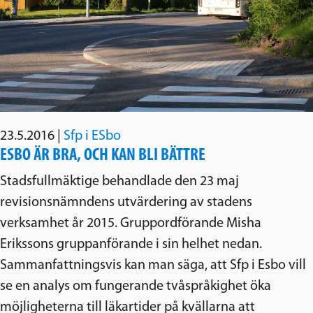
23.5.2016
|
Sfp i ESbo
ESBO ÄR BRA, OCH KAN BLI BÄTTRE
Stadsfullmäktige behandlade den 23 maj
revisionsnämndens utvärdering av stadens
verksamhet år 2015. Gruppordförande Misha
Erikssons gruppanförande i sin helhet nedan.
Sammanfattningsvis kan man säga, att Sfp i Esbo vill
se en analys om fungerande tvåspråkighet öka
möjligheterna till läkartider på kvällarna att