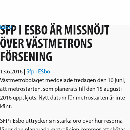
Hoppa över navigering
Esbo
SFP I ESBO ÄR MISSNÖJT
Svenska folkpartiet i Esbo
ÖVER VÄSTMETRONS
FÖRSENING
13.6.2016
|
Sfp i ESbo
Västmetrobolaget meddelade fredagen den 10 juni,
att metrostarten, som planerats till den 15 augusti
2016 uppskjuts. Nytt datum för metrostarten är inte
känt.
SFP i Esbo uttrycker sin starka oro över hur resorna