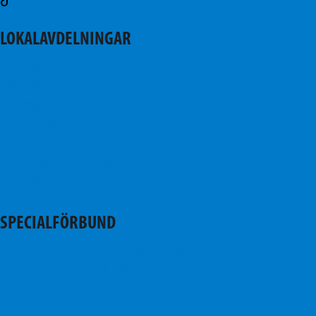
TikTok
LOKALAVDELNINGAR
Esbo centrum
Esboviken
Mattby-Olars
Norra Esbo
Stor-Alberga
SFP i Stor-Hagalund
Stor-Köklax
SPECIALFÖRBUND
Svenska Kvinnoförbundet i Esbo
Svenska Seniorer i Nyland
Svensk Ungdom i Esbo