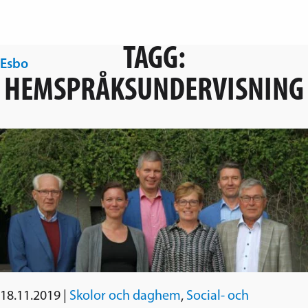
Hoppa över navigering
TAGG:
Esbo
Svenska folkpartiet i Esbo
HEMSPRÅKSUNDERVISNING
18.11.2019
|
Skolor och daghem
,
Social- och