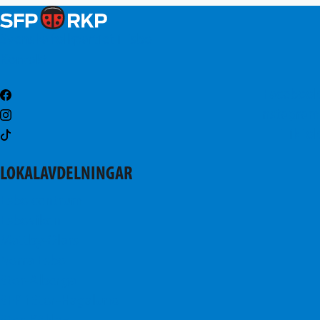
Svenska folkpartiet i Esbo
Kontakt
Facebook
Instagram
TikTok
LOKALAVDELNINGAR
Esbo centrum
Esboviken
Mattby-Olars
Norra Esbo
Stor-Alberga
SFP i Stor-Hagalund