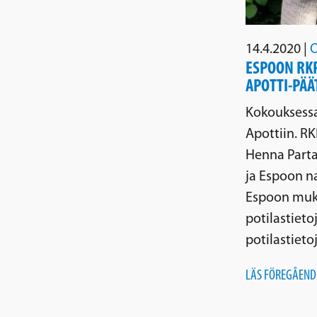
14.4.2020
|
O
ESPOON RKP
APOTTI-PÄ
Kokouksessa
Apottiin. RK
Henna Parta
ja Espoon n
Espoon muka
potilastieto
potilastiet
LÄS FÖREGÅEND