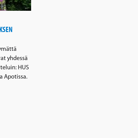
UKSEN
tymättä
vat yhdessä
steluin: HUS
 Apotissa.