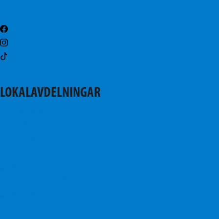
Kontakt
LOKALAVDELNINGAR
Esbo centrum
Esboviken
Mattby-Olars
Norra Esbo
Stor-Alberga
SFP i Stor-Hagalund
Stor-Köklax