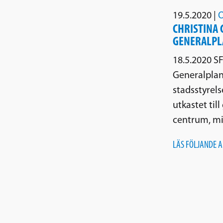
19.5.2020
|
O
CHRISTINA 
GENERALPL
18.5.2020 SF
Generalplane
stadsstyrels
utkastet til
centrum, m
LÄS FÖLJANDE A