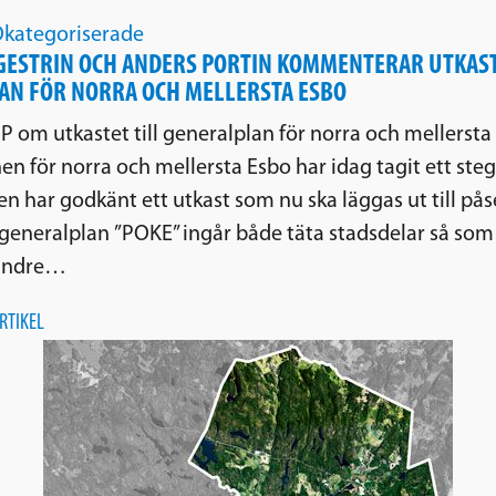
kategoriserade
GESTRIN OCH ANDERS PORTIN KOMMENTERAR UTKAST
AN FÖR NORRA OCH MELLERSTA ESBO
P om utkastet till generalplan för norra och mellersta
n för norra och mellersta Esbo har idag tagit ett ste
en har godkänt ett utkast som nu ska läggas ut till pås
l generalplan ”POKE” ingår både täta stadsdelar så so
indre…
RTIKEL