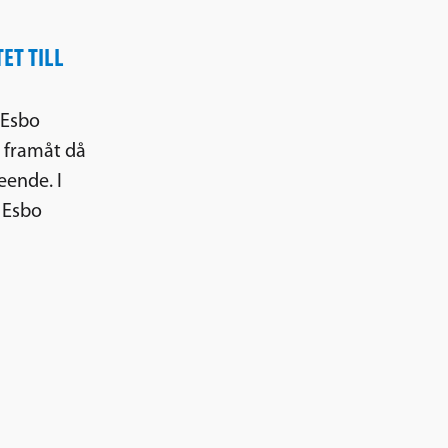
ET TILL
 Esbo
g framåt då
eende. I
m Esbo