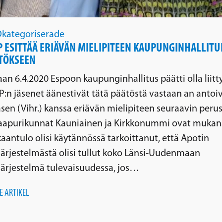
kategoriserade
 ESITTÄÄ ERIÄVÄN MIELIPITEEN KAUPUNGINHALLIT
ÄTÖKSEEN
an 6.4.2020 Espoon kaupunginhallitus päätti olla liit
P:n jäsenet äänestivät tätä päätöstä vastaan an antoi
sen (Vihr.) kanssa eriävän mielipiteen seuraavin peru
aapurikunnat Kauniainen ja Kirkkonummi ovat mukana
antulo olisi käytännössä tarkoittanut, että Apotin
järjestelmästä olisi tullut koko Länsi-Uudenmaan
ojärjestelmä tulevaisuudessa, jos…
E ARTIKEL