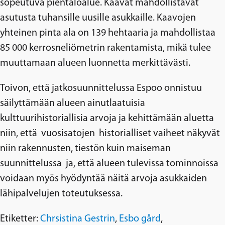
sopeutuva pientaloalue. Kaavat mahdollistavat
asutusta tuhansille uusille asukkaille. Kaavojen
yhteinen pinta ala on 139 hehtaaria ja mahdollistaa
85 000 kerrosneliömetrin rakentamista, mikä tulee
muuttamaan alueen luonnetta merkittävästi.
Toivon, että jatkosuunnittelussa Espoo onnistuu
säilyttämään alueen ainutlaatuisia
kulttuurihistoriallisia arvoja ja kehittämään aluetta
niin, että vuosisatojen historialliset vaiheet näkyvät
niin rakennusten, tiestön kuin maiseman
suunnittelussa ja, että alueen tulevissa tominnoissa
voidaan myös hyödyntää näitä arvoja asukkaiden
lähipalvelujen toteutuksessa.
Etiketter:
Chrsistina Gestrin
,
Esbo gård
,