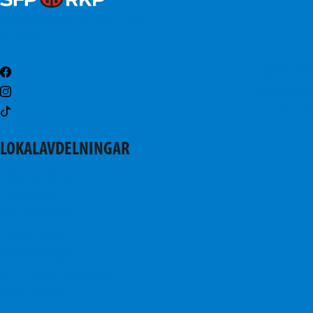
Svenska folkpartiet i Esbo
Kontakt
Facebook
Instagram
TikTok
LOKALAVDELNINGAR
Esbo centrum
Esboviken
Mattby-Olars
Norra Esbo
Stor-Alberga
SFP i Stor-Hagalund
Stor-Köklax