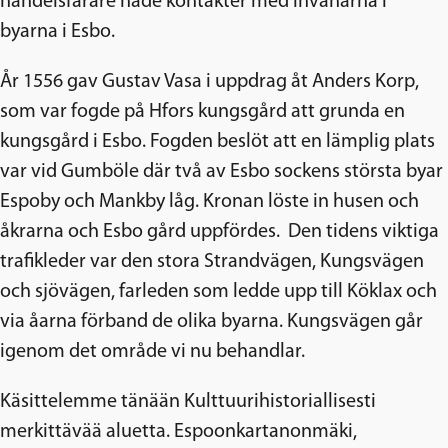
handelsfarare hade kontakter med invånarna i
byarna i Esbo.
År 1556 gav Gustav Vasa i uppdrag åt Anders Korp,
som var fogde på Hfors kungsgård att grunda en
kungsgård i Esbo. Fogden beslöt att en lämplig plats
var vid Gumböle där två av Esbo sockens största byar
Espoby och Mankby låg. Kronan löste in husen och
åkrarna och Esbo gård uppfördes. Den tidens viktiga
trafikleder var den stora Strandvägen, Kungsvägen
och sjövägen, farleden som ledde upp till Köklax och
via åarna förband de olika byarna. Kungsvägen går
igenom det område vi nu behandlar.
Käsittelemme tänään Kulttuurihistoriallisesti
merkittävää aluetta. Espoonkartanonmäki,