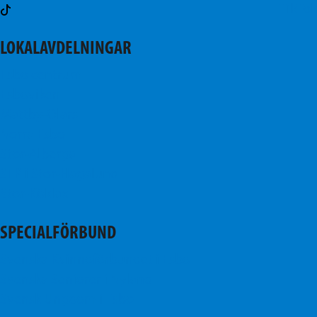
TikTok
LOKALAVDELNINGAR
Esbo centrum
Esboviken
Mattby-Olars
Norra Esbo
Stor-Alberga
SFP i Stor-Hagalund
Stor-Köklax
SPECIALFÖRBUND
Svenska Kvinnoförbundet i Esbo
Svenska Seniorer i Nyland
Svensk Ungdom i Esbo