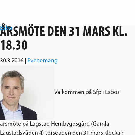
Hoppa över navigering
Esbo
ÅRSMÖTE DEN 31 MARS KL.
Svenska folkpartiet i Esbo
18.30
30.3.2016
|
Evenemang
Välkommen på Sfp i Esbos
årsmöte på Lagstad Hembygdsgård (Gamla
Lagstadsvägen 4) torsdagen den 31 mars klockan