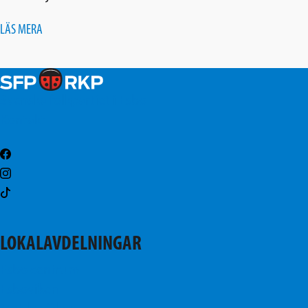
LÄS MERA
Svenska folkpartiet i Esbo
Kontakt
LOKALAVDELNINGAR
Esbo centrum
Esboviken