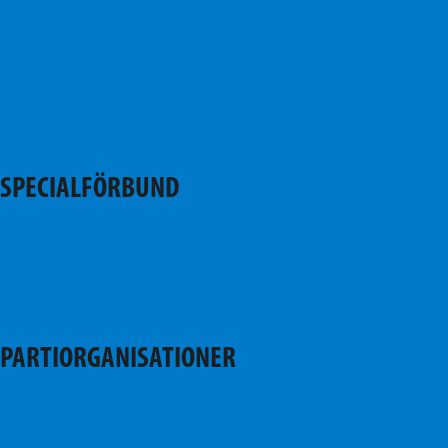
Mattby-Olars
Norra Esbo
Stor-Alberga
SFP i Stor-Hagalund
Stor-Köklax
SPECIALFÖRBUND
Svenska Kvinnoförbundet i Esbo
Svenska Seniorer i Nyland
Svensk Ungdom i Esbo
PARTIORGANISATIONER
SFP:s hemsida
Svensk Ungdom