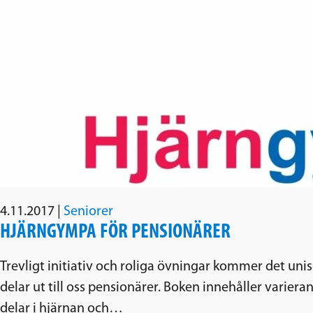
4.11.2017
|
Seniorer
HJÄRNGYMPA FÖR PENSIONÄRER
Trevligt initiativ och roliga övningar kommer det u
delar ut till oss pensionärer. Boken innehåller variera
delar i hjärnan och…