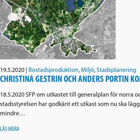
19.5.2020
|
Bostadsproduktion
,
Miljö
,
Stadsplanering
CHRISTINA GESTRIN OCH ANDERS PORTIN K
18.5.2020 SFP om utkastet till generalplan för norra 
stadsstyrelsen har godkänt ett utkast som nu ska lägga
mindre…
LÄS MERA