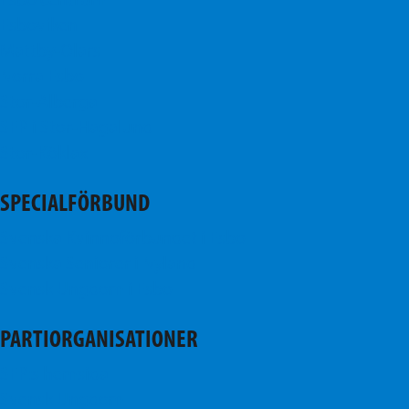
Esbo centrum
Esboviken
Mattby-Olars
Norra Esbo
Stor-Alberga
SFP i Stor-Hagalund
Stor-Köklax
SPECIALFÖRBUND
Svenska Kvinnoförbundet i Esbo
Svenska Seniorer i Nyland
Svensk Ungdom i Esbo
PARTIORGANISATIONER
SFP:s hemsida
Svensk Ungdom