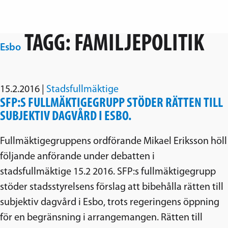
Hoppa över navigering
TAGG:
FAMILJEPOLITIK
Esbo
Svenska folkpartiet i Esbo
15.2.2016
|
Stadsfullmäktige
SFP:S FULLMÄKTIGEGRUPP STÖDER RÄTTEN TILL
SUBJEKTIV DAGVÅRD I ESBO.
Fullmäktigegruppens ordförande Mikael Eriksson höll
följande anförande under debatten i
stadsfullmäktige 15.2 2016. SFP:s fullmäktigegrupp
stöder stadsstyrelsens förslag att bibehålla rätten till
subjektiv dagvård i Esbo, trots regeringens öppning
för en begränsning i arrangemangen. Rätten till