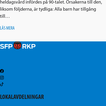
heldagsvård infördes på 90-talet. Orsakerna till den,
liksom följderna, är tydliga: Alla barn har tillgång
till…
LÄS MERA
Svenska folkpartiet i Esbo
Kontakt
Facebook
Instagram
TikTok
LOKALAVDELNINGAR