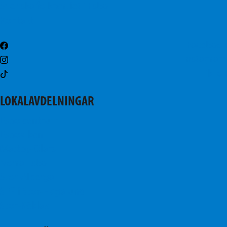
Svenska folkpartiet i Esbo
Kontakt
Facebook
Instagram
TikTok
LOKALAVDELNINGAR
Esbo centrum
Esboviken
Mattby-Olars
Norra Esbo
Stor-Alberga
SFP i Stor-Hagalund
Stor-Köklax