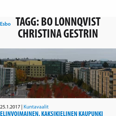
Hoppa över navigering
TAGG:
BO LÖNNQVIST
Esbo
Svenska folkpartiet i Esbo
CHRISTINA GESTRIN
25.1.2017
|
Kuntavaalit
ELINVOIMAINEN, KAKSIKIELINEN KAUPUNKI