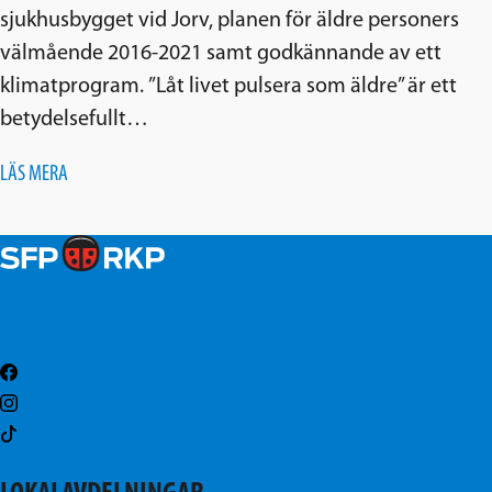
sjukhusbygget vid Jorv, planen för äldre personers
välmående 2016-2021 samt godkännande av ett
klimatprogram. ”Låt livet pulsera som äldre” är ett
betydelsefullt…
LÄS MERA
Svenska folkpartiet i Esbo
Kontakt
Facebook
Instagram
TikTok