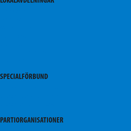
LOKALAVDELNINGAR
Esbo centrum
Esboviken
Mattby-Olars
Norra Esbo
Stor-Alberga
SFP i Stor-Hagalund
Stor-Köklax
SPECIALFÖRBUND
Svenska Kvinnoförbundet i Esbo
Svenska Seniorer i Nyland
Svensk Ungdom i Esbo
PARTIORGANISATIONER