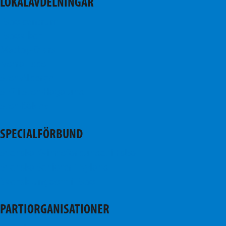
LOKALAVDELNINGAR
Esbo centrum
Esboviken
Mattby-Olars
Norra Esbo
Stor-Alberga
SFP i Stor-Hagalund
Stor-Köklax
SPECIALFÖRBUND
Svenska Kvinnoförbundet i Esbo
Svenska Seniorer i Nyland
Svensk Ungdom i Esbo
PARTIORGANISATIONER