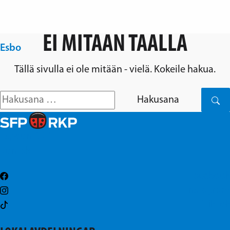
Ohita navigointi
EI MITÄÄN TÄÄLLÄ
Esbo
Espoon RKP
Tällä sivulla ei ole mitään - vielä. Kokeile hakua.
Hakusana
Espoon RKP
Kontakt
Facebook
Instagram
TikTok