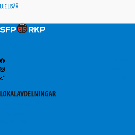
LUE LISÄÄ
Espoon RKP
Kontakt
Facebook
Instagram
TikTok
LOKALAVDELNINGAR
Esbo centrum
Esboviken
Mattby-Olars
Norra Esbo