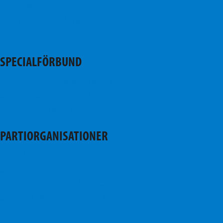
Stor-Alberga
SFP i Stor-Hagalund
Stor-Köklax
SPECIALFÖRBUND
Svenska Kvinnoförbundet i Esbo
Svenska Seniorer i Nyland
Svensk Ungdom i Esbo
PARTIORGANISATIONER
SFP:s hemsida
Svensk Ungdom
Svenska Kvinnoförbundet
Svenska riksdagsgruppen
Svenska Seniorer i Finland