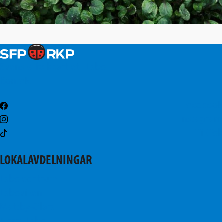
Svenska folkpartiet i Esbo
Kontakt
Facebook
Instagram
TikTok
LOKALAVDELNINGAR
Esbo centrum
Esboviken
Mattby-Olars
Norra Esbo