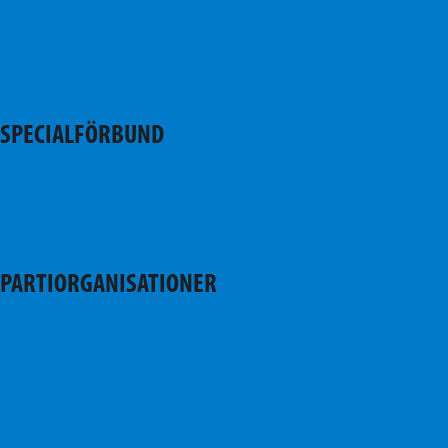
Stor-Alberga
SFP i Stor-Hagalund
Stor-Köklax
SPECIALFÖRBUND
Svenska Kvinnoförbundet i Esbo
Svenska Seniorer i Nyland
Svensk Ungdom i Esbo
PARTIORGANISATIONER
SFP:s hemsida
Svensk Ungdom
Svenska Kvinnoförbundet
Svenska riksdagsgruppen
Svenska Seniorer i Finland