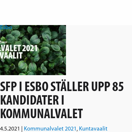
Hoppa över navigering
Esbo
Svenska folkpartiet i Esbo
SFP I ESBO STÄLLER UPP 85
KANDIDATER I
KOMMUNALVALET
4.5.2021
|
Kommunalvalet 2021
,
Kuntavaalit