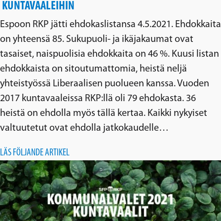
KUNTAVAALEIHIN
Espoon RKP jätti ehdokaslistansa 4.5.2021. Ehdokkaita
on yhteensä 85. Sukupuoli- ja ikäjakaumat ovat
tasaiset, naispuolisia ehdokkaita on 46 %. Kuusi listan
ehdokkaista on sitoutumattomia, heistä neljä
yhteistyössä Liberaalisen puolueen kanssa. Vuoden
2017 kuntavaaleissa RKP:llä oli 79 ehdokasta. 36
heistä on ehdolla myös tällä kertaa. Kaikki nykyiset
valtuutetut ovat ehdolla jatkokaudelle…
LÄS FÖLJANDE ARTIKEL